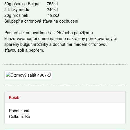
50g pšenice Bulgur
755kJ
2 lžičky medu
240kJ
20g hrozinek
192kJ
Sůl,pepř a citronová šťáva na dochucení
Postup: cizrnu uvaříme / asi 2h /nebo použijeme
konzervovanou,přidáme najemno nakrájený pórek,uvařený či
spařený bulgur,hrozinky a dochutíme medem,citronovou
šťávou,solí a pepřem.
Recepty
Košík
Počet kusů:
Celkem: Kč