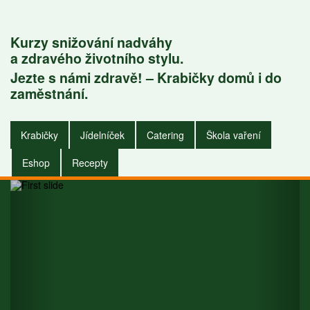
Kurzy snižování nadváhy
a zdravého životního stylu.
Jezte s námi zdravě! – Krabičky domů i do
Krabičky do
zaměstnání.
zaměstnání i do
Krabičky
Jídelníček
Catering
Škola vaření
domu.
Eshop
Recepty