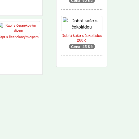
Cena: 60 Kč
Dobrá kaše s čokoládou
apr s česnekovým dipem
260 g
Cena: 45 Kč