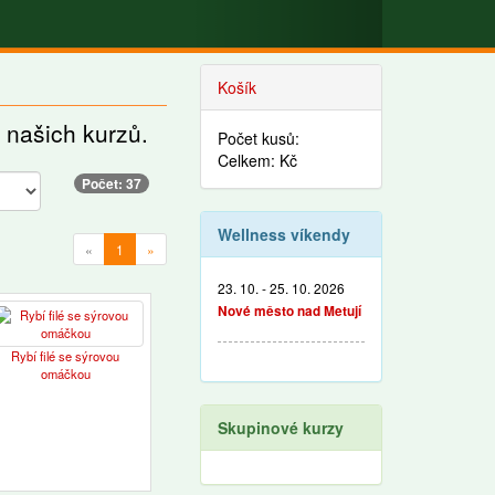
Košík
z našich kurzů.
Počet kusů:
Celkem: Kč
Počet: 37
Wellness víkendy
«
1
»
23. 10. - 25. 10. 2026
Nové město nad Metují
Rybí filé se sýrovou
omáčkou
Skupinové kurzy