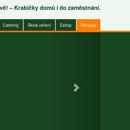
avě! – Krabičky domů i do zaměstnání.
.
Catering
Škola vaření
Eshop
Recepty