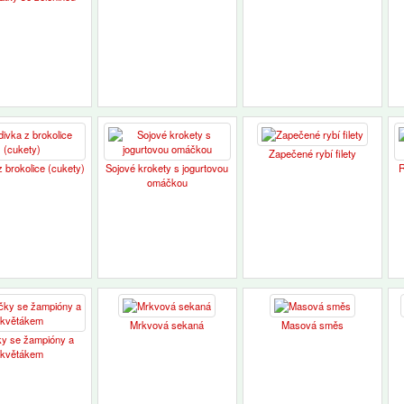
Zapečené rybí filety
 brokolice (cukety)
Sojové krokety s jogurtovou
R
omáčkou
Mrkvová sekaná
Masová směs
ky se žampióny a
květákem