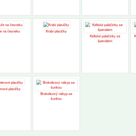
e na česneku
Krabí placičky
Keltské palačinky se
K
špenátem
erové placičky
Brokolicový nákyp se
šunkou