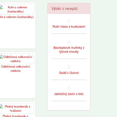
Výběr z receptů
ře s celerem (karbanátky)
Robi maso s kuskusem
Bezlepkové mufinky z
rýžové mouky
Odlehčená velikonoční
nádivka
Salát z Guinoi
Jablečný závin z tofu
Plněný bramborák s