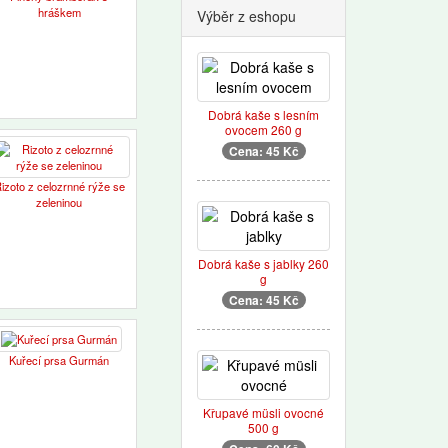
hráškem
Výběr z eshopu
Dobrá kaše s lesním
ovocem 260 g
Cena: 45 Kč
izoto z celozrnné rýže se
zeleninou
Dobrá kaše s jablky 260
g
Cena: 45 Kč
Kuřecí prsa Gurmán
Křupavé müsli ovocné
500 g