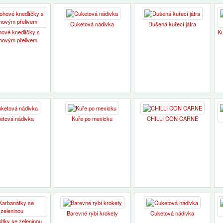
Cuketová nádivka
Dušená kuřecí játra
hové knedlíčky s
Ku
hovým přelivem
etová nádivka
Kuře po mexicku
CHILLI CON CARNE
Barevné rybí krokety
Cuketová nádivka
átky se zeleninou