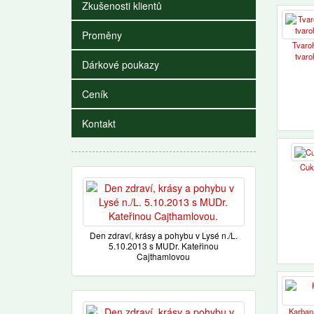
Zkušenosti klientů
Proměny
Tvaro
tvaro
Dárkové poukazy
Ceník
Kontakt
Cuk
Den zdraví, krásy a pohybu v Lysé n./L.
5.10.2013 s MUDr. Kateřinou
Cajthamlovou
Karban