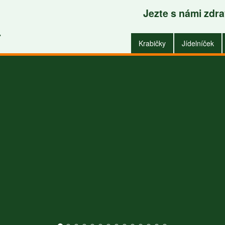
Jezte s námi zdr
Krabičky do zaměstnání i do domu
.
Krabičky
Jídelníček