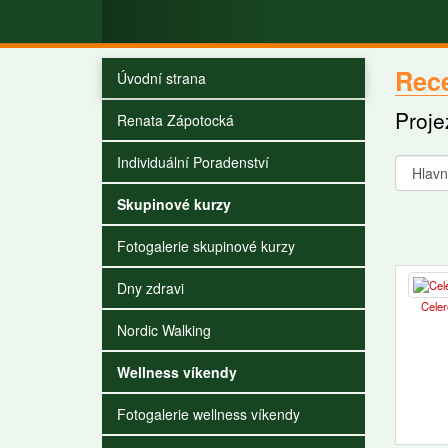
Rece
Úvodní strana
Proje
Renata Zápotocká
Individuální Poradenství
Skupinové kurzy
Fotogalerie skupinové kurzy
Dny zdravi
Celer
Nordic Walking
Wellness víkendy
Fotogalerie wellness víkendy