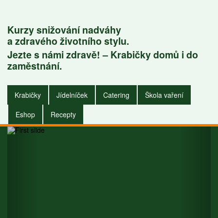
Kurzy snižování nadváhy
a zdravého životního stylu.
Jezte s námi zdravě! – Krabičky domů i do
Krabičky do
zaměstnání.
zaměstnání i do
Krabičky
Jídelníček
Catering
Škola vaření
domu.
Eshop
Recepty