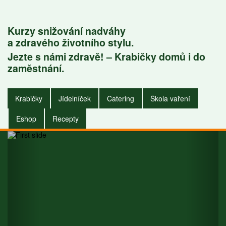
Kurzy snižování nadváhy
a zdravého životního stylu.
Jezte s námi zdravě! – Krabičky domů i do
ičky do
Krabič
zaměstnání.
nání i do
zaměstná
Krabičky
Jídelníček
Catering
Škola vaření
omu.
dom
Eshop
Recepty