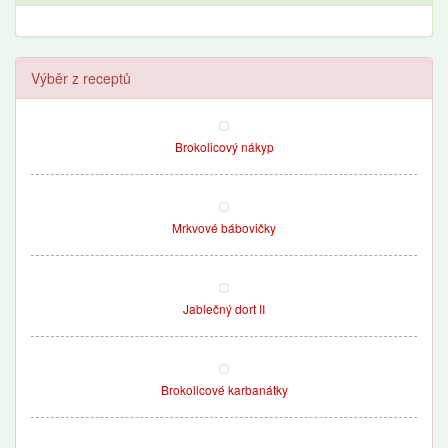
Výběr z receptů
Brokolicový nákyp
Mrkvové bábovičky
Jablečný dort II
Brokolicové karbanátky