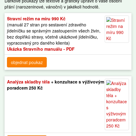
Dárkové poukazy lze textově a graficky upravit o vaše osobní
přání (narozeninové, vánoční) v jakékoli hodnotě.
Stravní režim na míru 990 Kč
(manuál 27 stran pro sestavení zdravého
jídelníčku se správným zastoupením všech živin,
bez doplňků stravy, včetně ukázkové jídelníčku,
vypracovaný pro daného klienta)
Ukázka Stravního manuálu - PDF
objednat poukaz
Analýza skladby těla
+ konzultace s výživovým
poradcem 250 Kč