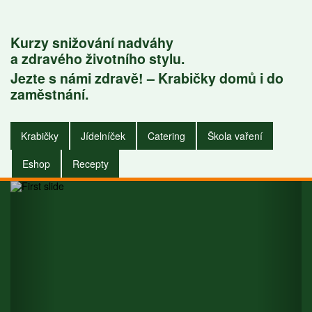
Kurzy snižování nadváhy
a zdravého životního stylu.
Jezte s námi zdravě! – Krabičky domů i do
Krabičky do
zaměstnání.
zaměstnání i do
Krabičky
Jídelníček
Catering
Škola vaření
domu.
Eshop
Recepty