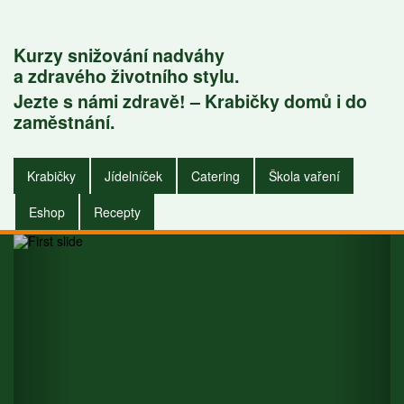
Kurzy snižování nadváhy
a zdravého životního stylu.
Jezte s námi zdravě! – Krabičky domů i do
Krabičky do
zaměstnání.
zaměstnání i do
Krabičky
Jídelníček
Catering
Škola vaření
domu.
Eshop
Recepty