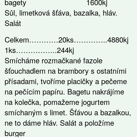
bagety 1600kj
Sůl, limetková šťáva, bazalka, hláv.
Salát
Celkem…………20ks…………..4880kj
1ks……………..244kj
Smícháme rozmačkané fazole
šťouchadlem na brambory s ostatními
přísadami, tvoříme placičky a pečeme
na pečícím papíru. Bagetu nakrájíme
na kolečka, pomažeme jogurtem
smíchaným s limet. Šťávou a bazalkou,
ne to dáme hláv. Salát a položíme
burger