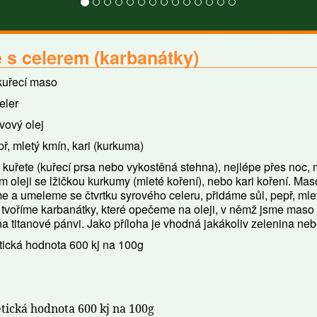
 s celerem (karbanátky)
kuřecí maso
eler
ivový olej
př, mletý kmín, kari (kurkuma)
kuřete (kuřecí prsa nebo vykostěná stehna), nejlépe přes noc,
m oleji se lžičkou kurkumy (mleté koření), nebo kari koření. Mas
 a umeleme se čtvrtku syrového celeru, přidáme sůl, pepř, ml
tvoříme karbanátky, které opečeme na oleji, v němž jsme maso
a titanové pánvi. Jako příloha je vhodná jakákoliv zelenina neb
ická hodnota 600 kj na 100g
tická hodnota 600 kj na 100g