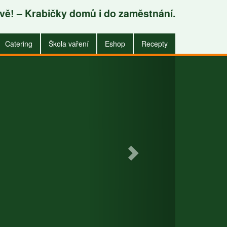
avě! – Krabičky domů i do zaměstnání.
.
Catering
Škola vaření
Eshop
Recepty