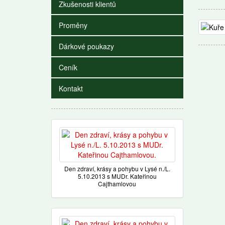
Zkušenosti klientů
Proměny
Dárkové poukazy
Ceník
Kontakt
Den zdraví, krásy a pohybu v Lysé n./L.
5.10.2013 s MUDr. Kateřinou
Cajthamlovou