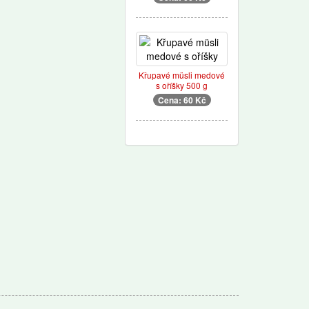
Křupavé müsli medové
s oříšky 500 g
Cena: 60 Kč