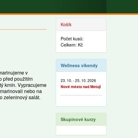
Košík
Počet kusů:
Celkem: Kč
Wellness víkendy
 marinujeme v
o před použitím
23. 10. - 25. 10. 2026
etý kmín. Vypracujeme
Nové město nad Metují
 marinovali nebo na
o zeleninový salát.
Skupinové kurzy