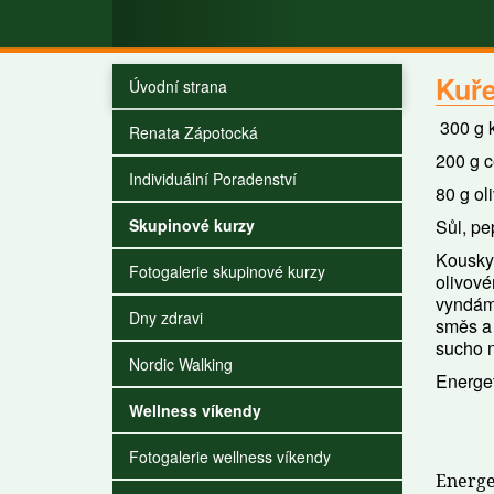
Kuře
Úvodní strana
300 g 
Renata Zápotocká
200 g c
Individuální Poradenství
80 g ol
Skupinové kurzy
Sůl, pe
Kousky 
Fotogalerie skupinové kurzy
olivové
vyndáme
Dny zdravi
směs a 
sucho n
Nordic Walking
Energet
Wellness víkendy
Fotogalerie wellness víkendy
Energe