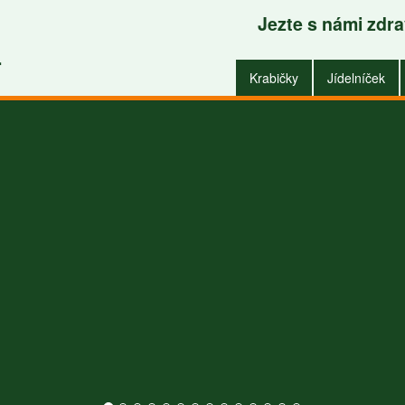
Jezte s námi zdr
Krabičky do zaměstnání i do domu
.
Krabičky
Jídelníček