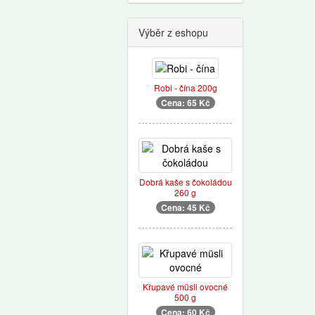
Výběr z eshopu
Robi - čína 200g
Cena: 65 Kč
Dobrá kaše s čokoládou
260 g
Cena: 45 Kč
Křupavé müsli ovocné
500 g
Cena: 60 Kč