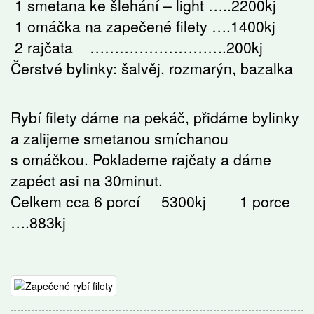
1 smetana ke šlehání – light …..2200kj
1 omáčka na zapečené filety ….1400kj
2 rajčata ……………………….200kj
Čerstvé bylinky: šalvěj, rozmarýn, bazalka
Rybí filety dáme na pekáč, přidáme bylinky
a zalijeme smetanou smíchanou
s omáčkou. Poklademe rajčaty a dáme
zapéct asi na 30minut.
Celkem cca 6 porcí 5300kj 1 porce
….883kj