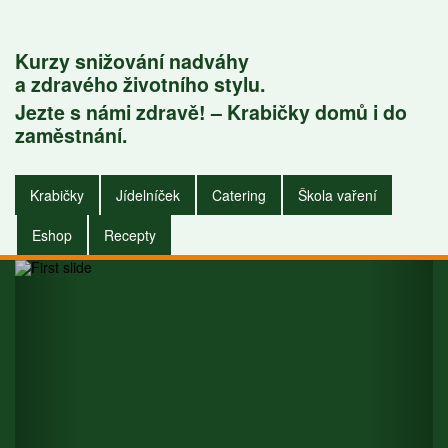
Kurzy snižování nadváhy
a zdravého životního stylu.
Jezte s námi zdravě! – Krabičky domů i do
Krabičky do
zaměstnání.
zaměstnání i do
Krabičky
Jídelníček
Catering
Škola vaření
domu.
Eshop
Recepty