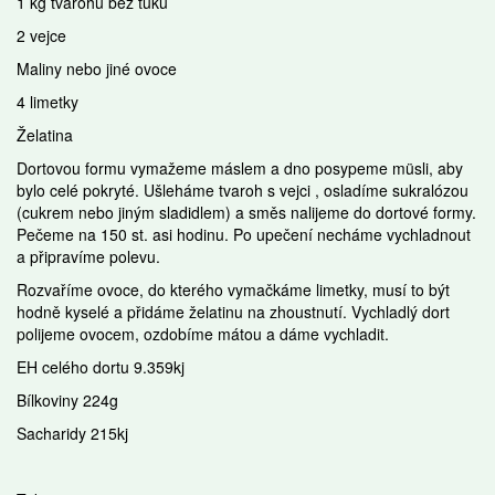
1 kg tvarohu bez tuku
2 vejce
Maliny nebo jiné ovoce
4 limetky
Želatina
Dortovou formu vymažeme máslem a dno posypeme müsli, aby
bylo celé pokryté. Ušleháme tvaroh s vejci , osladíme sukralózou
(cukrem nebo jiným sladidlem) a směs nalijeme do dortové formy.
Pečeme na 150 st. asi hodinu. Po upečení necháme vychladnout
a připravíme polevu.
Rozvaříme ovoce, do kterého vymačkáme limetky, musí to být
hodně kyselé a přidáme želatinu na zhoustnutí. Vychladlý dort
polijeme ovocem, ozdobíme mátou a dáme vychladit.
EH celého dortu 9.359kj
Bílkoviny 224g
Sacharidy 215kj