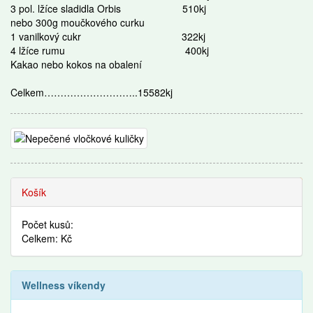
3 pol. lžíce sladidla Orbis 510kj
nebo 300g moučkového curku
1 vanilkový cukr 322kj
4 lžíce rumu 400kj
Kakao nebo kokos na obalení
Celkem………………………..15582kj
Recepty
Košík
Počet kusů:
Celkem: Kč
Wellness víkendy