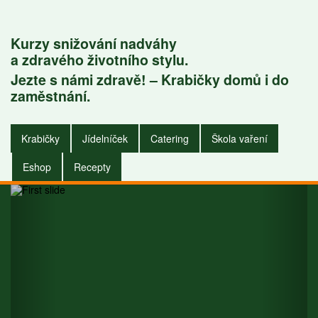
Kurzy snižování nadváhy
a zdravého životního stylu.
Jezte s námi zdravě! – Krabičky domů i do
Krabičky do
zaměstnání.
zaměstnání i do
Krabičky
Jídelníček
Catering
Škola vaření
domu.
Eshop
Recepty