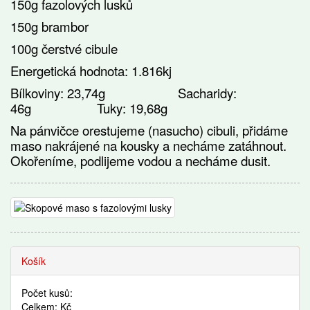
150g fazolových lusků
150g brambor
100g čerstvé cibule
Energetická hodnota: 1.816kj
Bílkoviny: 23,74g Sacharidy:
46g Tuky: 19,68g
Na pánvičce orestujeme (nasucho) cibuli, přidáme
maso nakrájené na kousky a necháme zatáhnout.
Okořeníme, podlijeme vodou a necháme dusit.
Recepty
Košík
Počet kusů:
Celkem: Kč