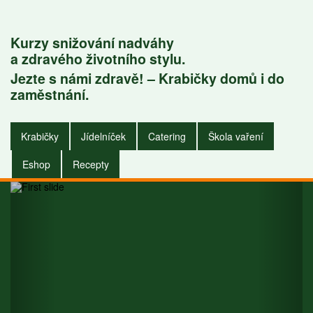
Kurzy snižování nadváhy
a zdravého životního stylu.
Jezte s námi zdravě! – Krabičky domů i do
Krabičky do
zaměstnání.
zaměstnání i do
Krabičky
Jídelníček
Catering
Škola vaření
domu.
Eshop
Recepty