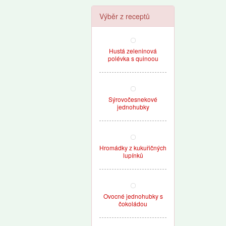
Výběr z receptů
Hustá zeleninová
polévka s quinoou
Sýrovočesnekové
jednohubky
Hromádky z kukuřičných
lupínků
Ovocné jednohubky s
čokoládou