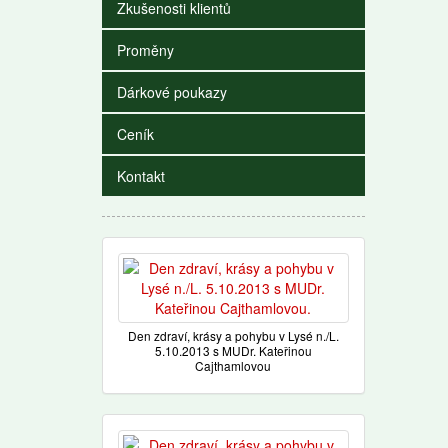
Zkušenosti klientů
Proměny
Dárkové poukazy
Ceník
Kontakt
Den zdraví, krásy a pohybu v Lysé n./L.
5.10.2013 s MUDr. Kateřinou
Cajthamlovou