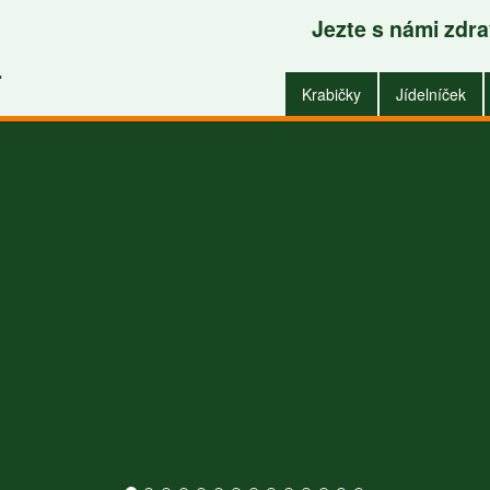
Jezte s námi zdr
Krabičky do zaměstnání i do domu
.
Krabičky
Jídelníček