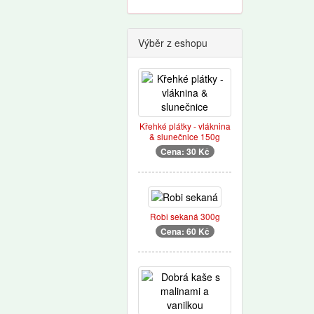
Výběr z eshopu
Křehké plátky - vláknina
& slunečnice 150g
Cena: 30 Kč
Robi sekaná 300g
Cena: 60 Kč