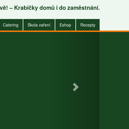
avě! – Krabičky domů i do zaměstnání.
.
Catering
Škola vaření
Eshop
Recepty