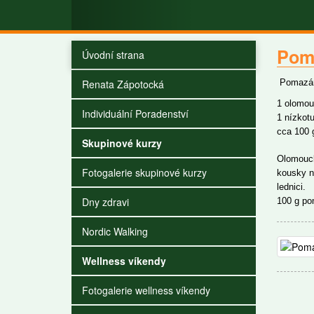
Pom
Úvodní strana
Renata Zápotocká
Pomazán
1 olomouc
Individuální Poradenství
1 nízkotu
cca 100 
Skupinové kurzy
Olomouck
Fotogalerie skupinové kurzy
kousky n
lednici.
Dny zdravi
100 g p
Nordic Walking
Wellness víkendy
Fotogalerie wellness víkendy