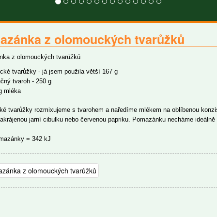
azánka z olomouckých tvarůžků
ka z olomouckých tvarůžků
ké tvarůžky - já jsem použila větší 167 g
čný tvaroh - 250 g
g mléka
é tvarůžky rozmixujeme s tvarohem a naředíme mlékem na oblíbenou konzis
akrájenou jarní cibulku nebo červenou papriku. Pomazánku necháme ideálně 
omazánky = 342 kJ