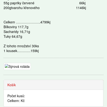
55g papriky červené 66kj
200gtvarohu křenového 1146kj
Celkem ………………….4799kj
Bílkoviny 117,7g
Sacharidy 16,71g
Tuky 64,67g
Z tohoto množství 30ks
1 kousek…………159kj
Recepty
Košík
Počet kusů:
Celkem: Kč