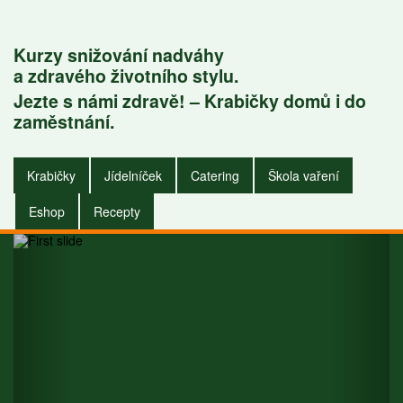
Kurzy snižování nadváhy
a zdravého životního stylu.
Jezte s námi zdravě! – Krabičky domů i do
Krabičky do
zaměstnání.
zaměstnání i do
Krabičky
Jídelníček
Catering
Škola vaření
domu.
Eshop
Recepty