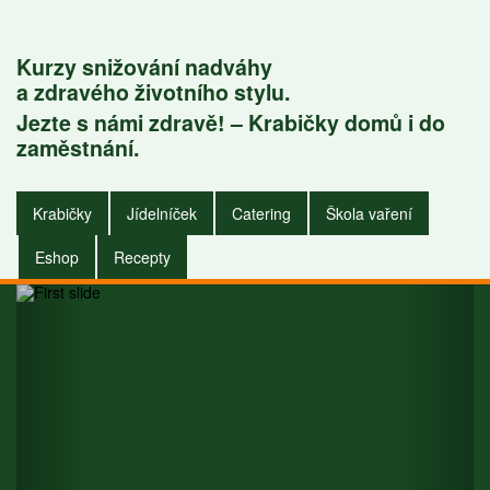
Kurzy snižování nadváhy
a zdravého životního stylu.
Jezte s námi zdravě! – Krabičky domů i do
Krabičky do
zaměstnání.
zaměstnání i do
Krabičky
Jídelníček
Catering
Škola vaření
domu.
Eshop
Recepty