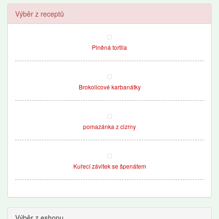
Výběr z receptů
Plněná tortila
Brokolicové karbanátky
pomazánka z cizrny
Kuřecí závitek se špenátem
Výběr z eshopu