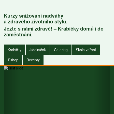
Kurzy snižování nadváhy
a zdravého životního stylu.
Jezte s námi zdravě! – Krabičky domů i do
Krabičky do
zaměstnání.
zaměstnání i do
Krabičky
Jídelníček
Catering
Škola vaření
domu.
Eshop
Recepty