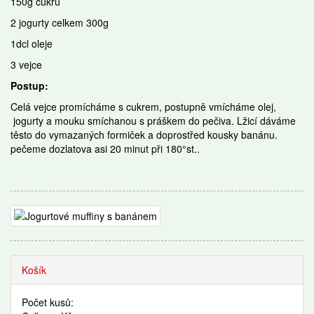
150g cukru
2 jogurty celkem 300g
1dcl oleje
3 vejce
Postup:
Celá vejce promícháme s cukrem, postupně vmícháme olej,
jogurty a mouku smíchanou s práškem do pečiva. Lžicí dáváme
těsto do vymazaných formiček a doprostřed kousky banánu.
pečeme dozlatova asi 20 minut při 180°st..
Recepty
Košík
Počet kusů: