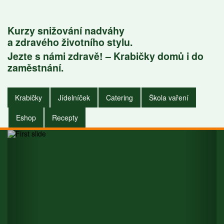
Kurzy snižování nadváhy
a zdravého životního stylu.
Jezte s námi zdravě! – Krabičky domů i do
Krabičky do
zaměstnání.
zaměstnání i do
Krabičky
Jídelníček
Catering
Škola vaření
domu.
Eshop
Recepty