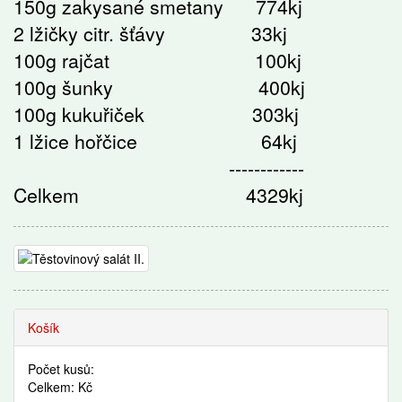
150g zakysané smetany 774kj
2 lžičky citr. šťávy 33kj
100g rajčat 100kj
100g šunky 400kj
100g kukuřiček 303kj
1 lžice hořčice 64kj
------------
Celkem 4329kj
Recepty
Košík
Počet kusů:
Celkem: Kč