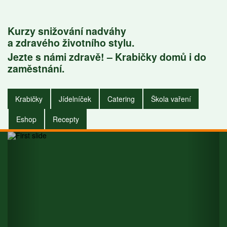
Kurzy snižování nadváhy
a zdravého životního stylu.
Jezte s námi zdravě! – Krabičky domů i do
Krabičky do
zaměstnání.
zaměstnání i do
Krabičky
Jídelníček
Catering
Škola vaření
domu.
Eshop
Recepty