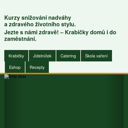
Kurzy snižování nadváhy
a zdravého životního stylu.
Jezte s námi zdravě! – Krabičky domů i do
Krabičky do
zaměstnání.
zaměstnání i do
Krabičky
Jídelníček
Catering
Škola vaření
domu.
Eshop
Recepty