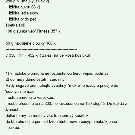
250 g hl. mouky 3 652 kj
1 lžička cukru 66 kj
1 lžička jedlé sody
1 lžička pr.do peč.
špetka soli
100 g šunka vepř.Fitness 357 kj
50 g nakrájené cibulky 100 kj
-----------------------------------------------------------
7 338 : 17 = 432 kj ( záleží na velikosti košíčků)
1) v nádobě promícháme rozpuštěnou heru, vejce, podmáslí
2) do mísy dáme ostatní suroviny
Vždy nejprve promíchejte všechny "mokré" přísady a přidejte do
"suchých" přísad.
Těsto zamíchejte vařečkou.
Troubu předehřejte na 200, horlovzdušnou na 180 stupňů. Do každé z
dvanácti
důlků formy na muffiny vložte papírový košíček,
do kterého dejte pomocí lžíce těsto, navrh posypte nakrákjenou
cibulkou.