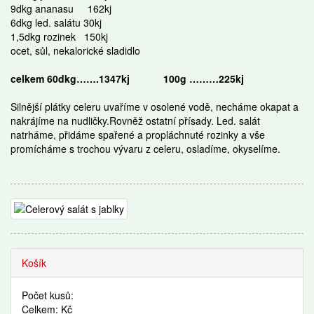
9dkg ananasu
162kj
6dkg led. salátu 30kj
1,5dkg rozinek
150kj
ocet, sůl, nekalorické sladidlo
celkem 60dkg…….1347kj
100g ………225kj
Silnější plátky celeru uvaříme v osolené vodě, necháme okapat a
nakrájíme na nudličky.Rovněž ostatní přísady. Led. salát
natrháme, přidáme spařené a propláchnuté rozinky a vše
promícháme s trochou vývaru z celeru, osladíme, okyselíme.
Recepty
Košík
Počet kusů:
Celkem: Kč