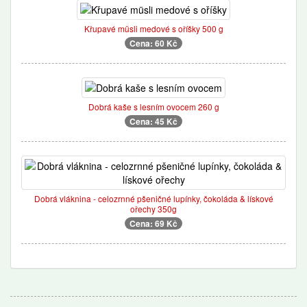
Křupavé müsli medové s oříšky 500 g
Cena: 60 Kč
Dobrá kaše s lesním ovocem 260 g
Cena: 45 Kč
Dobrá vláknina - celozrnné pšeničné lupínky, čokoláda & lískové
ořechy 350g
Cena: 69 Kč