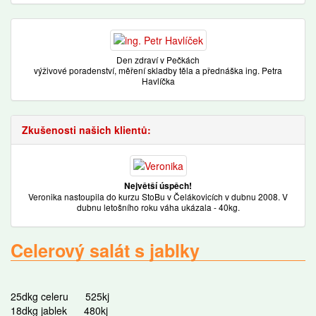
Den zdraví v Pečkách
výživové poradenství, měření skladby těla a přednáška ing. Petra
Havlíčka
Zkušenosti našich klientů:
Největší úspěch!
Veronika nastoupila do kurzu StoBu v Čelákovicích v dubnu 2008. V
dubnu letošního roku váha ukázala - 40kg.
Celerový salát s jablky
25dkg celeru
525kj
18dkg jablek
480kj