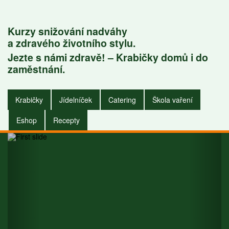
Kurzy snižování nadváhy
a zdravého životního stylu.
Jezte s námi zdravě! – Krabičky domů i do
Krabičky do
zaměstnání.
zaměstnání i do
Krabičky
Jídelníček
Catering
Škola vaření
domu.
Eshop
Recepty