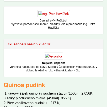
Den zdraví v Pečkách
výživové poradenství, měření skladby těla a přednáška ing. Petra
Havlíčka
Zkušenosti našich klientů:
Největší úspěch!
Veronika nastoupila do kurzu StoBu v Čelákovicích v dubnu 2008. V
dubnu letošního roku váha ukázala - 40kg.
Quinoa pudink
1 kávový šálek quinoi (v suchém stavu) (150g) 2.056Kj
3 šálky plnotučného mléka (450ml) 855 Kj
2 lžíce vanilkového pudinku 217 Kj