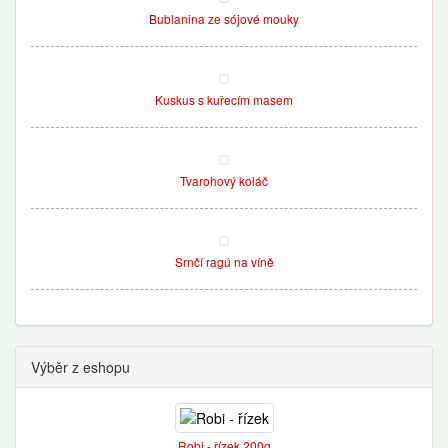
Bublanina ze sójové mouky
Kuskus s kuřecím masem
Tvarohový koláč
Srnčí ragú na víně
Výběr z eshopu
Robi - řízek 200g