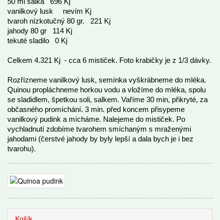
50 ml salka 696 Kj
vanilkový lusk nevím Kj
tvaroh nízkotučný 80 gr. 221 Kj
jahody 80 gr 114 Kj
tekuté sladilo 0 Kj
Celkem 4.321 Kj - cca 6 mističek. Foto krabičky je z 1/3 dávky.
Rozřízneme vanilkový lusk, semínka vyškrábneme do mléka.
Quinou propláchneme horkou vodu a vložíme do mléka, spolu
se sladidlem, špetkou soli, salkem. Vaříme 30 min, přikryté, za
občasného promíchání. 3 min. před koncem přisypeme
vanilkový pudink a mícháme. Nalejeme do mističek. Po
vychladnutí zdobíme tvarohem smíchaným s mraženými
jahodami (čerstvé jahody by byly lepší a dala bych je i bez
tvarohu).
Recepty
Košík