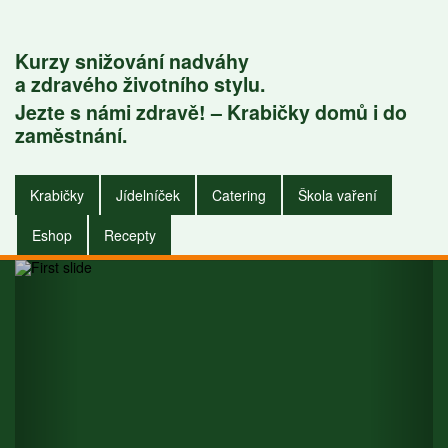
Kurzy snižování nadváhy
a zdravého životního stylu.
Jezte s námi zdravě! – Krabičky domů i do
Krabičky do
zaměstnání.
zaměstnání i do
Krabičky
Jídelníček
Catering
Škola vaření
domu.
Eshop
Recepty