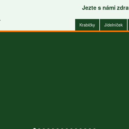
Jezte s námi zdr
Krabičky do zaměstnání i do domu
.
Krabičky
Jídelníček