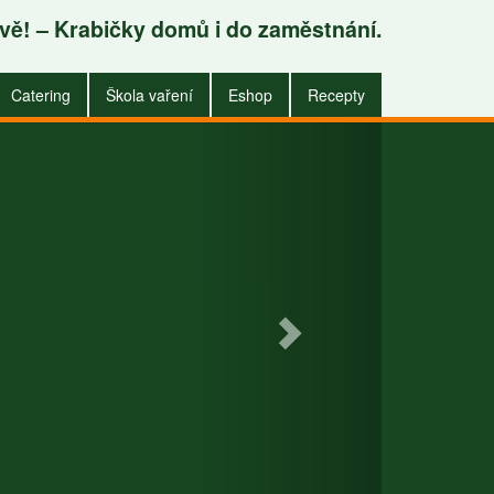
avě! – Krabičky domů i do zaměstnání.
.
Catering
Škola vaření
Eshop
Recepty