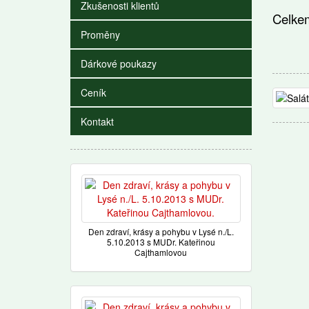
Zkušenosti klientů
Celk
Proměny
212g
Dárkové poukazy
Ceník
Kontakt
Den zdraví, krásy a pohybu v Lysé n./L.
5.10.2013 s MUDr. Kateřinou
Cajthamlovou