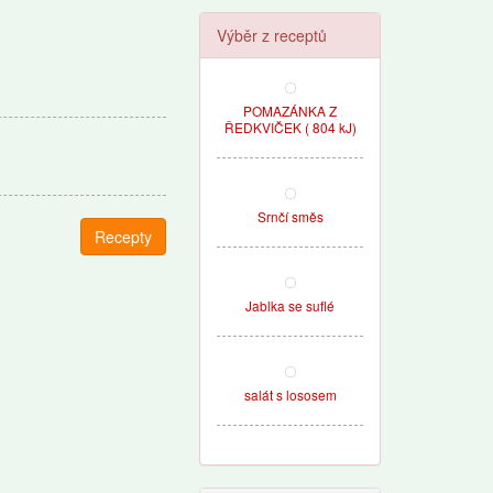
Výběr z receptů
POMAZÁNKA Z
ŘEDKVIČEK ( 804 kJ)
Srnčí směs
Recepty
Jablka se suflé
salát s lososem