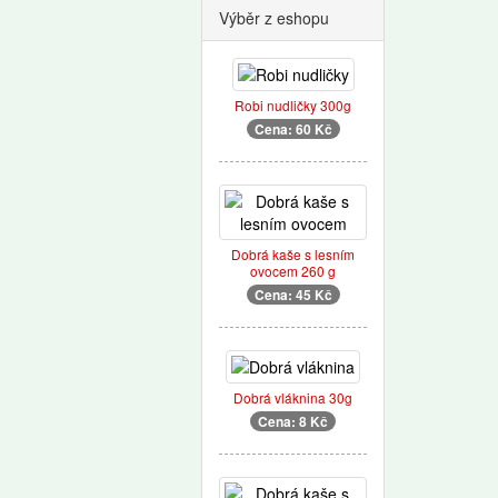
Výběr z eshopu
Robi nudličky 300g
Cena: 60 Kč
Dobrá kaše s lesním
ovocem 260 g
Cena: 45 Kč
Dobrá vláknina 30g
Cena: 8 Kč