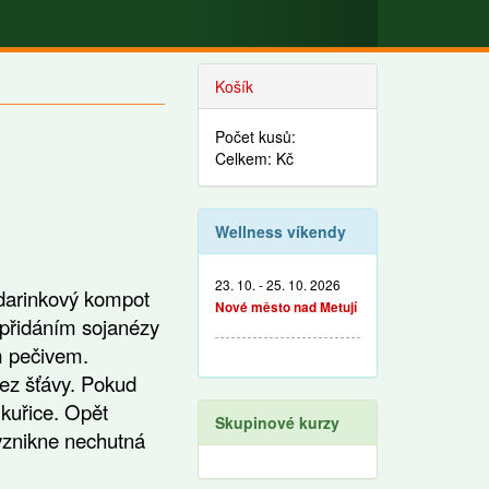
Košík
Počet kusů:
Celkem: Kč
Wellness víkendy
23. 10. - 25. 10. 2026
ndarinkový kompot
Nové město nad Metují
 přidáním sojanézy
m pečivem.
bez šťávy. Pokud
ukuřice. Opět
Skupinové kurzy
vznikne nechutná