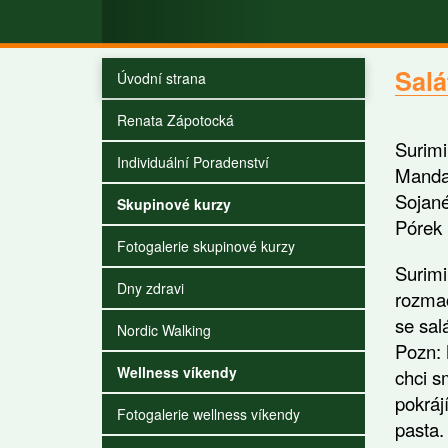
Salá
Úvodní strana
Renata Zápotocká
Suri
Individuální Poradenství
Mand
Soj
Skupinové kurzy
Pó
Fotogalerie skupinové kurzy
Surimi
Dny zdravi
rozmač
se sal
Nordic Walking
Pozn: 
Wellness víkendy
chci s
pokráj
Fotogalerie wellness víkendy
pasta.