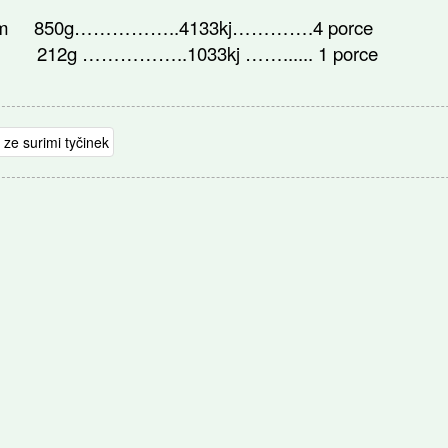
em 850g……………..4133kj………….4 porce
 ……………..1033kj ……...... 1 porce