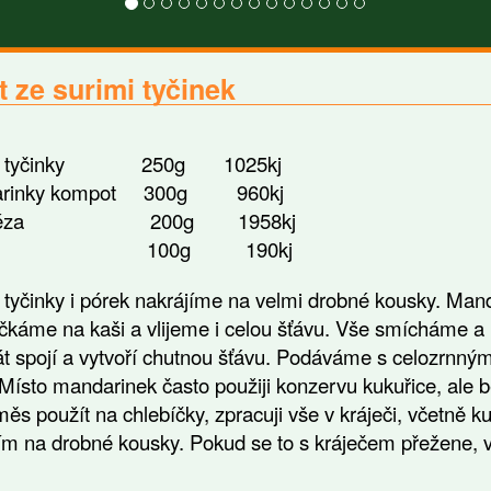
t ze surimi tyčinek
mi tyčinky 250g 1025kj
arinky kompot 300g 960kj
anéza 200g 1958kj
rek 100g 190kj
 tyčinky i pórek nakrájíme na velmi drobné kousky. Ma
káme na kaši a vlijeme i celou šťávu. Vše smícháme a
át spojí a vytvoří chutnou šťávu. Podáváme s celozrnný
Místo mandarinek často použiji konzervu kukuřice, ale 
měs použít na chlebíčky, zpracuji vše v kráječi, včetně k
ím na drobné kousky. Pokud se to s kráječem přežene, 