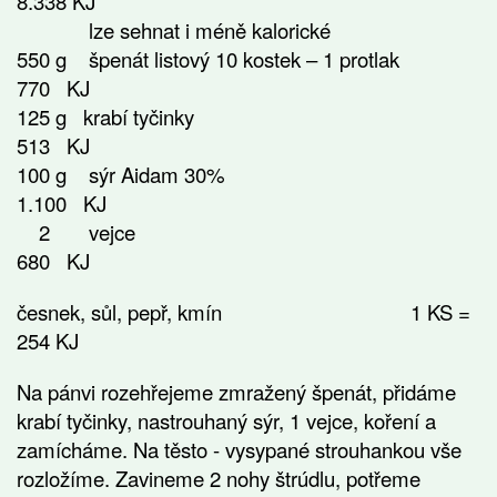
8.338 KJ
lze sehnat i méně kalorické
550 g špenát listový 10 kostek – 1 protlak
770 KJ
125 g krabí tyčinky
513 KJ
100 g sýr Aidam 30%
1.100 KJ
2 vejce
680 KJ
česnek, sůl, pepř, kmín 1 KS =
254 KJ
Na pánvi rozehřejeme zmražený špenát, přidáme
krabí tyčinky, nastrouhaný sýr, 1 vejce, koření a
zamícháme. Na těsto - vysypané strouhankou vše
rozložíme. Zavineme 2 nohy štrúdlu, potřeme