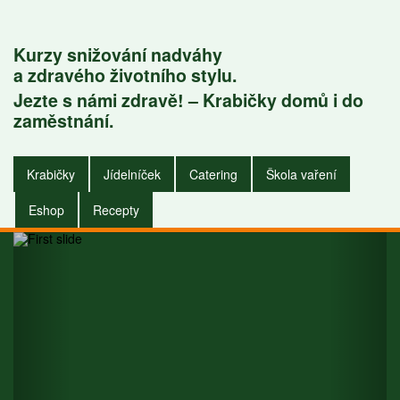
Kurzy snižování nadváhy
a zdravého životního stylu.
Jezte s námi zdravě! – Krabičky domů i do
Krabičky do
zaměstnání.
zaměstnání i do
Krabičky
Jídelníček
Catering
Škola vaření
domu.
Eshop
Recepty