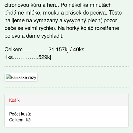
citrónovou kůru a heru. Po několika minutách
přidáme mléko, mouku a prášek do pečiva. Těsto
nalijeme na vymazaný a vysypaný plech( pozor
peče se velmi rychle). Na horký koláč rozetřeme
polevu a dáme vychladit.
Celkem…………..21.157kj / 40ks
1ks…………..529kj
Recepty
Košík
Počet kusů:
Celkem: Kč