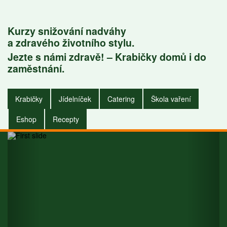
Kurzy snižování nadváhy
a zdravého životního stylu.
Jezte s námi zdravě! – Krabičky domů i do
Krabičky do
zaměstnání.
zaměstnání i do
Krabičky
Jídelníček
Catering
Škola vaření
domu.
Eshop
Recepty