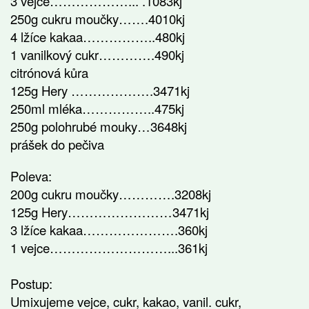
3 vejce………………... .1083kj
250g cukru moučky…….4010kj
4 lžíce kakaa……………..480kj
1 vanilkový cukr………….490kj
citrónová kůra
125g Hery ……………….3471kj
250ml mléka……………..475kj
250g polohrubé mouky…3648kj
prášek do pečiva
Poleva:
200g cukru moučky………….3208kj
125g Hery……………………3471kj
3 lžíce kakaa………………….360kj
1 vejce………………………...361kj
Postup:
Umixujeme vejce, cukr, kakao, vanil. cukr,