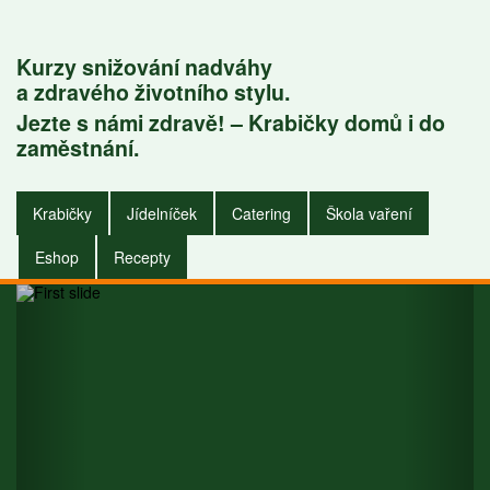
Kurzy snižování nadváhy
a zdravého životního stylu.
Jezte s námi zdravě! – Krabičky domů i do
Krabičky do
zaměstnání.
zaměstnání i do
Krabičky
Jídelníček
Catering
Škola vaření
domu.
Eshop
Recepty